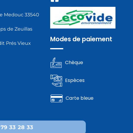
de Medouc 33540
s de Zeuillas
Modes de paiement
it Prés Vieux
Chèque
Espèces
Carte bleue
 79 33 28 33