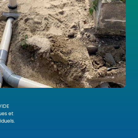
VIDE
ues et
iduels.