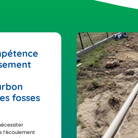
mpétence
issement
arbon
des fosses
nécessiter
ue l’écoulement