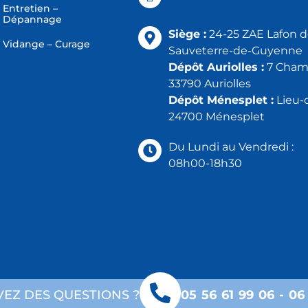
Entretien –
Dépannage
Siège :
24-25 ZAE Lafon 
Vidange – Curage
Sauveterre-de-Guyenne
Dépôt Auriolles :
7 Champ
33790 Auriolles
Dépôt Ménesplet :
Lieu-d
24700 Ménesplet
Du Lundi au Vendredi :
08h00-18h30
VEZ DES QUESTIONS ?
05 56 61 99 06
-
06