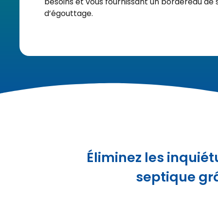
besoins et vous fournissant un bordereau de s
d’égouttage.
Éliminez les inquié
septique grâ