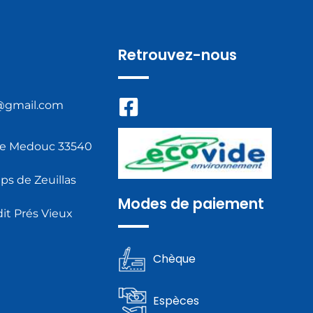
Retrouvez-nous
@gmail.com
de Medouc 33540
s de Zeuillas
Modes de paiement
it Prés Vieux
Chèque
Espèces