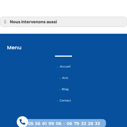
Nous intervenons aussi
» Entretien canalisations
» Entretien canalisations Créon
» Entretien canalisations Montpon-Ménestérol
» Entretien canalisations Gironde
Menu
» Entretien canalisations La Réole
» Entretien canalisations Langon
» Entretien canalisations Coutras
» Entretien canalisations Marmande
» Entretien canalisations Landiras
Accueil
» Entretien canalisations Pellegrue
» Entretien canalisations Libourne
» Entretien canalisations Saint-Loubès
Avis
» Entretien canalisations Sauveterre de Guyenne
» Entretien canalisations Carbon blanc
» Entretien canalisations Monségur
Blog
» Entretien canalisations Langoiran
» Entretien canalisations Tresses
Contact
» Entretien canalisations Castillon la bataille
» Entretien canalisations Artigues
» Entretien canalisations Saint Émilion
» Entretien canalisations Latresne
05 56 61 99 06
-
06 79 33 28 33