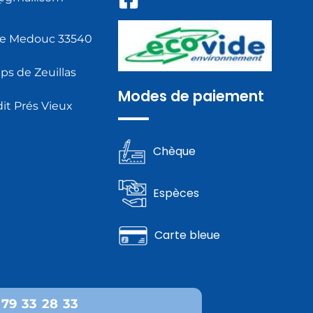
de Medouc 33540
s de Zeuillas
Modes de paiement
it Prés Vieux
Chèque
Espèces
Carte bleue
 79 33 28 33