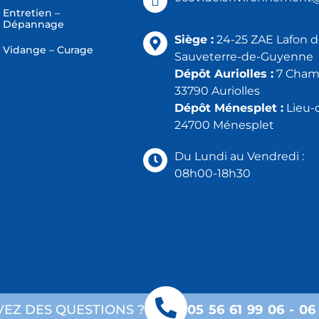
Entretien –
Dépannage
Siège :
24-25 ZAE Lafon 
Vidange – Curage
Sauveterre-de-Guyenne
Dépôt Auriolles :
7 Champ
33790 Auriolles
Dépôt Ménesplet :
Lieu-d
24700 Ménesplet
Du Lundi au Vendredi :
08h00-18h30
VEZ DES QUESTIONS ?
05 56 61 99 06
-
06